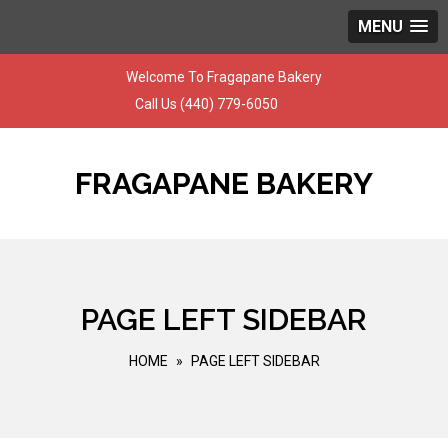
MENU
Skip
Welcome To Fragapane Bakery
to
Call Us
(440) 779-6050
content
FRAGAPANE BAKERY
PAGE LEFT SIDEBAR
HOME
»
PAGE LEFT SIDEBAR